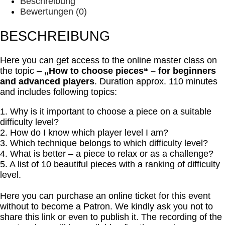
to
Beschreibung
choose
Bewertungen (0)
pieces"
with
BESCHREIBUNG
Tatyana
Ryzhkova
Here you can get access to the online master class on
on
the topic –
„How to choose pieces“ – for beginners
23rd
and advanced players
. Duration approx. 110 minutes
of
and includes following topics:
October
2022
1. Why is it important to choose a piece on a suitable
Menge
difficulty level?
2. How do I know which player level I am?
3. Which technique belongs to which difficulty level?
4. What is better – a piece to relax or as a challenge?
5. A list of 10 beautiful pieces with a ranking of difficulty
level.
Here you can purchase an online ticket for this event
without to become a Patron. We kindly ask you not to
share this link or even to publish it. The recording of the