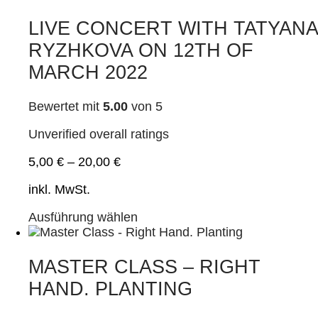
LIVE CONCERT WITH TATYANA
RYZHKOVA ON 12TH OF
MARCH 2022
Bewertet mit
5.00
von 5
Unverified overall ratings
5,00
€
–
20,00
€
inkl. MwSt.
Dieses
Ausführung wählen
Produkt
weist
mehrere
MASTER CLASS – RIGHT
Varianten
HAND. PLANTING
auf.
Die