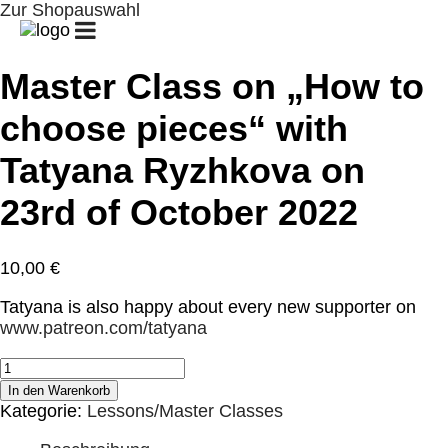
Zur Shopauswahl
START
GUITAR
GUITAR
PATREON
CLUB/UNTERRICHT
CAMPS
/
GUITAR
Master Class on „How to
CHALLENGE
choose pieces“ with
BIOGRAFIE
KONZERTE
GALERIE
Tatyana Ryzhkova on
SHOP
KONTAKT
MEIN
23rd of October 2022
KONTO
WARENKORB
10,00
€
Tatyana is also happy about every new supporter on
www.patreon.com/tatyana
Master
Class
In den Warenkorb
on
Kategorie:
Lessons/Master Classes
"How