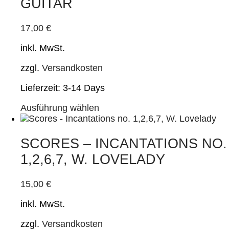
GUITAR
17,00
€
inkl. MwSt.
zzgl.
Versandkosten
Lieferzeit:
3-14 Days
Dieses
Ausführung wählen
Produkt
weist
mehrere
SCORES – INCANTATIONS NO.
Varianten
1,2,6,7, W. LOVELADY
auf.
Die
Optionen
15,00
€
können
inkl. MwSt.
auf
der
zzgl.
Versandkosten
Produktseite