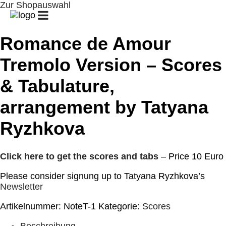
Zur Shopauswahl
START
GUITAR
GUITAR
PATREON
CLUB/UNTERRICHT
CAMPS
/
GUITAR
Romance de Amour
CHALLENGE
Tremolo Version – Scores
BIOGRAFIE
KONZERTE
GALERIE
& Tabulature,
SHOP
KONTAKT
MEIN
arrangement by Tatyana
KONTO
Ryzhkova
WARENKORB
Click here to get the scores and tabs
– Price 10 Euro
Please consider signung up to Tatyana Ryzhkova’s
Newsletter
Artikelnummer:
NoteT-1
Kategorie:
Scores