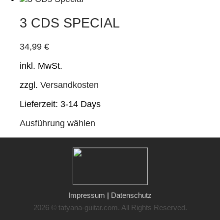
weist
mehrere
3 CDS SPECIAL
Varianten
auf.
34,99
€
Die
Optionen
inkl. MwSt.
können
auf
zzgl.
Versandkosten
der
Produktseite
Lieferzeit:
3-14 Days
gewählt
werden
Dieses
Ausführung wählen
Produkt
weist
mehrere
Varianten
auf.
Die
Optionen
Impressum
|
Datenschutz
können
2026 © tatyana-guitar.com. All Rights Reserved.
auf