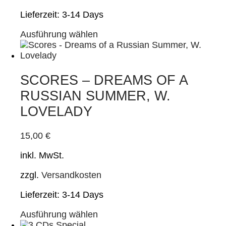
gewählt
Lieferzeit:
3-14 Days
werden
Dieses
Ausführung wählen
Produkt
weist
mehrere
Varianten
SCORES – DREAMS OF A
auf.
RUSSIAN SUMMER, W.
Die
Optionen
LOVELADY
können
auf
15,00
€
der
Produktseite
inkl. MwSt.
gewählt
werden
zzgl.
Versandkosten
Lieferzeit:
3-14 Days
Dieses
Ausführung wählen
Produkt