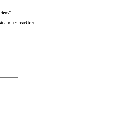
riens“
sind mit
*
markiert