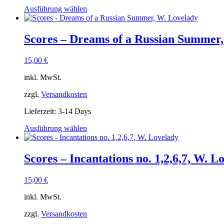
werden
Dieses
Ausführung wählen
Produkt
weist
mehrere
Scores – Dreams of a Russian Summer
Varianten
auf.
15,00
€
Die
Optionen
inkl. MwSt.
können
auf
zzgl.
Versandkosten
der
Produktseite
Lieferzeit:
3-14 Days
gewählt
werden
Dieses
Ausführung wählen
Produkt
weist
mehrere
Scores – Incantations no. 1,2,6,7, W. L
Varianten
auf.
15,00
€
Die
Optionen
inkl. MwSt.
können
auf
zzgl.
Versandkosten
der