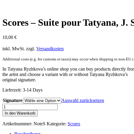
Scores – Suite pour Tatyana, J. 
10,00
€
inkl. MwSt.
zzgl.
Versandkosten
Additional costs (e.g. for customs or taxes) may occur when shipping to non-EU c
In Tatyana Ryzhkova’s online shop you can buy products directly fr
the artist and choose a variant with or without Tatyana Ryzhkova’s
original signature.
Lieferzeit:
3-14 Days
Signature
Auswahl zurücksetzen
Scores
-
In den Warenkorb
Suite
pour
Artikelnummer:
NoteS
Kategorie:
Scores
Tatyana,
J.
Beschreibung