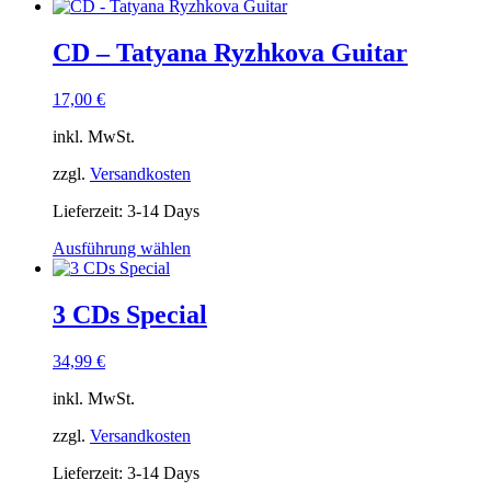
CD – Tatyana Ryzhkova Guitar
17,00
€
inkl. MwSt.
zzgl.
Versandkosten
Lieferzeit:
3-14 Days
Dieses
Ausführung wählen
Produkt
weist
mehrere
3 CDs Special
Varianten
auf.
34,99
€
Die
Optionen
inkl. MwSt.
können
auf
zzgl.
Versandkosten
der
Produktseite
Lieferzeit:
3-14 Days
gewählt